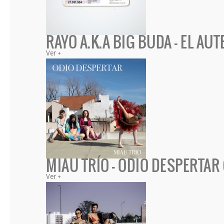
RAYO A.K.A BIG BUDA - EL AU
Ver +
MIAU TRÍO - ODIO DESPERTAR 
Ver +