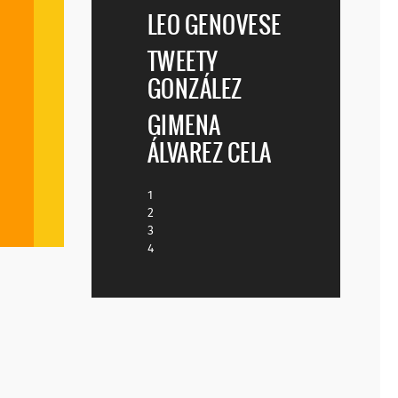

LEO GENOVESE
TWEETY

GONZÁLEZ
GIMENA
ÁLVAREZ CELA

1
2
3
4