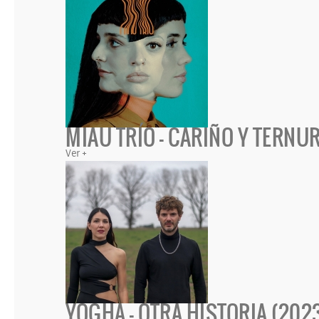
MIAU TRÍO - CARIÑO Y TERNU
Ver +
YOGHA - OTRA HISTORIA (202