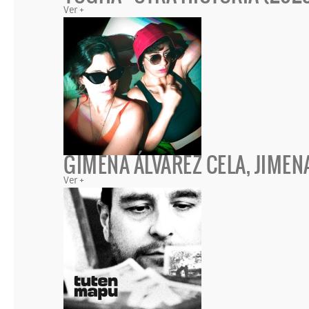
Ver +
GIMENA ÁLVAREZ CELA, JIMENA
Ver +