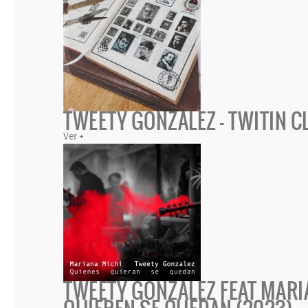
TWEETY GONZALEZ - TWITIN C
Ver +
TWEETY GONZALEZ FEAT MARIA