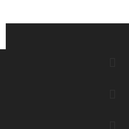


