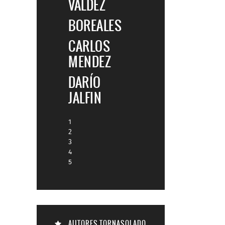
VALDEZ
BOREALES
CARLOS
MENDEZ
DARÍO
JALFIN
1
2
3
4
5
AUTORES TORNASOLADO