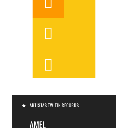




ARTISTAS TWITIN RECORDS

AMEL