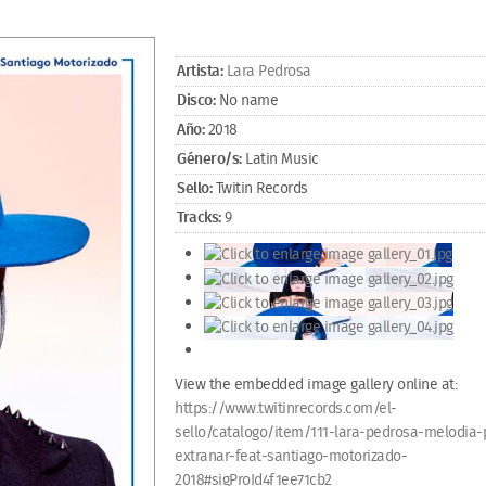
Artista:
Lara Pedrosa
Disco:
No name
Año:
2018
Género/s:
Latin Music
Sello:
Twitin Records
Tracks:
9
View the embedded image gallery online at:
https://www.twitinrecords.com/el-
sello/catalogo/item/111-lara-pedrosa-melodia-
extranar-feat-santiago-motorizado-
2018#sigProId4f1ee71cb2