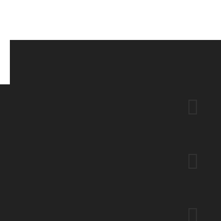


