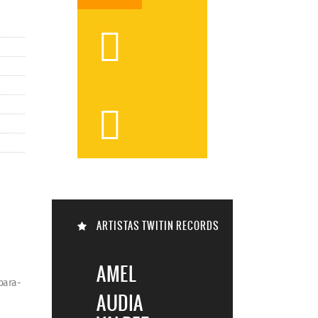



ARTISTAS TWITIN RECORDS

AMEL
para-
AUDIA