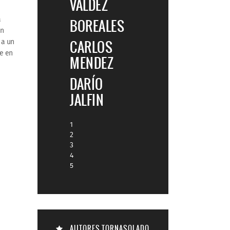
VALDEZ
a
BOREALES
ón
 a un
CARLOS
le en
MENDEZ
DARÍO
JALFIN
1
2
3
4
5
AUTORES TORNASOLADO